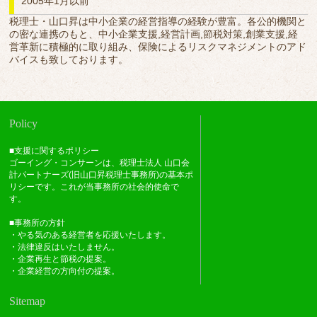
2005年1月以前
税理士・山口昇は中小企業の経営指導の経験が豊富。各公的機関と
の密な連携のもと、中小企業支援,経営計画,節税対策,創業支援,経
営革新に積極的に取り組み、保険によるリスクマネジメントのアド
バイスも致しております。
Policy
■支援に関するポリシー
ゴーイング・コンサーンは、税理士法人 山口会
計パートナーズ(旧山口昇税理士事務所)の基本ポ
リシーです。これが当事務所の社会的使命で
す。
■事務所の方針
・やる気のある経営者を応援いたします。
・法律違反はいたしません。
・企業再生と節税の提案。
・企業経営の方向付の提案。
Sitemap