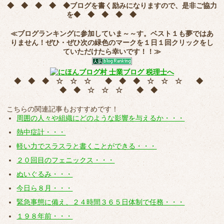
◆ ◆ ◆ ◆ ◆
ブログを書く励みになりますので、是非ご協力
を
◆ ◆ ◆ ◆ ◆
≪ブログランキングに参加していま～～す。ベスト１も夢ではあ
りません！ぜひ・ぜひ次の緑色のマークを
１日１回クリック
をし
ていただけたら幸いです！！≫
◆ ◆ ◆ ☆ ☆ ☆ ◆ ◆ ◆ ☆ ☆ ☆ ◆
◆ ◆ ☆ ☆ ☆ ◆ ◆
こちらの関連記事もおすすめです！
周囲の人々や組織にどのような影響を与えるか・・・
熱中症計・・・
軽い力でスラスラと書くことができる・・・
２０回目のフェニックス・・・
ぬいぐるみ・・・
今日ら８月・・・
緊急事態に備え、２４時間３６５日体制で任務・・・
１９８年前・・・