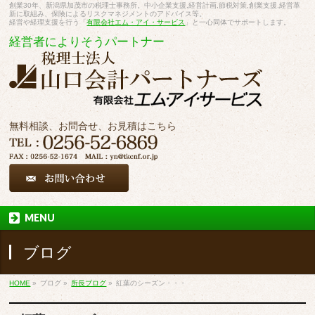
創業30年、新潟県加茂市の税理士事務所。中小企業支援,経営計画,節税対策,創業支援,経営革
新に取組み、保険によるリスクマネジメントのアドバイス等。
経営や経理支援を行う「
有限会社エム・アイ・サービス
」と一心同体でサポートします。
経営者によりそうパートナー
無料相談、お問合せ、お見積はこちら
MENU
ブログ
HOME
»
ブログ
»
所長ブログ
»
紅葉のシーズン・・・