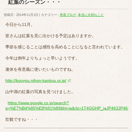
紅葉のシーズン・・・
投稿日 : 2014年11月1日
カテゴリー :
所長ブログ
,
本当に大切なこと
今日から11月。
皆さんは紅葉を見に出かける予定はありますか。
季節を感じることは感性を高めることになると言われています。
今年は例年よりちょっと早いようです。
連休を有意義に使いたいものですね。
http://kouyou.nihon-kankou.or.jp/
山中湖の紅葉の写真を見つけました。
https://www.google.co.jp/search?
q=%E7%B4%85%E8%91%89&hl=ja&rlz=1T4GGHP_jaJP463JP463&t
壮観ですね・・・