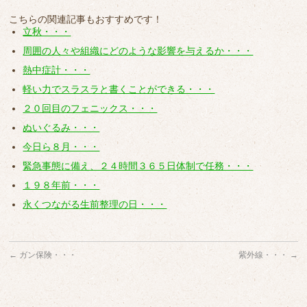
こちらの関連記事もおすすめです！
立秋・・・
周囲の人々や組織にどのような影響を与えるか・・・
熱中症計・・・
軽い力でスラスラと書くことができる・・・
２０回目のフェニックス・・・
ぬいぐるみ・・・
今日ら８月・・・
緊急事態に備え、２４時間３６５日体制で任務・・・
１９８年前・・・
永くつながる生前整理の日・・・
←
ガン保険・・・
紫外線・・・
→