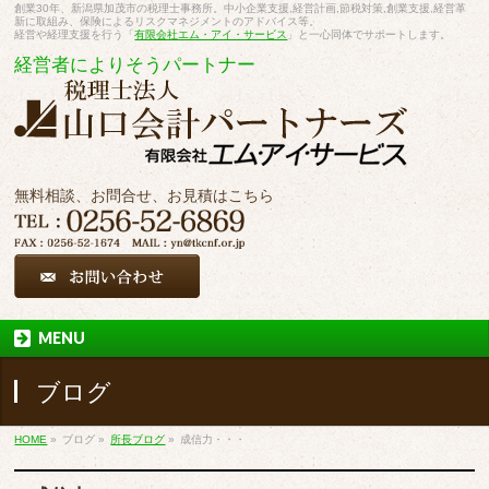
創業30年、新潟県加茂市の税理士事務所。中小企業支援,経営計画,節税対策,創業支援,経営革
新に取組み、保険によるリスクマネジメントのアドバイス等。
経営や経理支援を行う「
有限会社エム・アイ・サービス
」と一心同体でサポートします。
経営者によりそうパートナー
無料相談、お問合せ、お見積はこちら
MENU
ブログ
HOME
»
ブログ
»
所長ブログ
»
成信力・・・