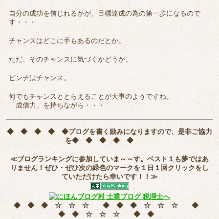
自分の成功を信じれるかが、目標達成の為の第一歩になるので
す・・・
チャンスはどこに手もあるのだとか。
ただ、そのチャンスに気づくかどうか。
ピンチはチャンス。
何でもチャンスととらえることが大事のようですね。
「成信力」を持ちながら・・・
◆ ◆ ◆ ◆ ◆
ブログを書く励みになりますので、是非ご協力
を
◆ ◆ ◆ ◆ ◆
≪ブログランキングに参加していま～～す。ベスト１も夢ではあ
りません！ぜひ・ぜひ次の緑色のマークを
１日１回クリック
をし
ていただけたら幸いです！！≫
◆ ◆ ◆ ☆ ☆ ☆ ◆ ◆ ◆ ☆ ☆ ☆ ◆
◆ ◆ ☆ ☆ ☆ ◆ ◆