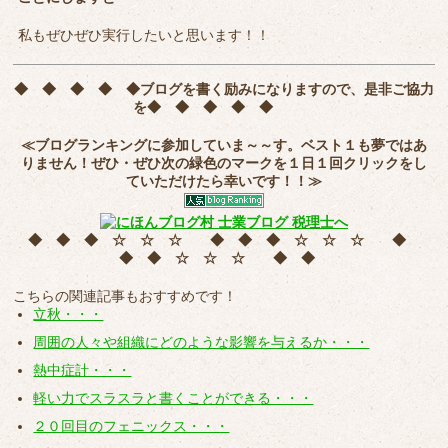
私もぜひぜひ実行したいと思います！！
◆ ◆ ◆ ◆ ◆
ブログを書く励みになりますので、是非ご協力
を
◆ ◆ ◆ ◆ ◆
≪ブログランキングに参加していま～～す。ベスト１も夢ではあ
りません！ぜひ・ぜひ次の緑色のマークを
１日１回クリック
をし
ていただけたら幸いです！！≫
◆ ◆ ◆ ☆ ☆ ☆ ◆ ◆ ◆ ☆ ☆ ☆ ◆
◆ ◆ ☆ ☆ ☆ ◆ ◆
こちらの関連記事もおすすめです！
立秋・・・
周囲の人々や組織にどのような影響を与えるか・・・
熱中症計・・・
軽い力でスラスラと書くことができる・・・
２０回目のフェニックス・・・