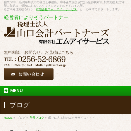
創業30年、新潟県加茂市の税理士事務所。中小企業支援,経営計画,節税対策,創業支援,経営革
新に取組み、保険によるリスクマネジメントのアドバイス等。
経営や経理支援を行う「
有限会社エム・アイ・サービス
」と一心同体でサポートします。
経営者によりそうパートナー
無料相談、お問合せ、お見積はこちら
MENU
ブログ
HOME
»
ブログ
»
所長ブログ
»
眠りに入る前のエクササイズ・・・