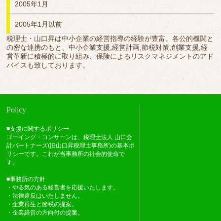
2005年1月
2005年1月以前
税理士・山口昇は中小企業の経営指導の経験が豊富。各公的機関と
の密な連携のもと、中小企業支援,経営計画,節税対策,創業支援,経
営革新に積極的に取り組み、保険によるリスクマネジメントのアド
バイスも致しております。
Policy
■支援に関するポリシー
ゴーイング・コンサーンは、税理士法人 山口会
計パートナーズ(旧山口昇税理士事務所)の基本ポ
リシーです。これが当事務所の社会的使命で
す。
■事務所の方針
・やる気のある経営者を応援いたします。
・法律違反はいたしません。
・企業再生と節税の提案。
・企業経営の方向付の提案。