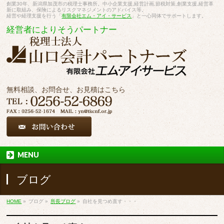
創業30年、新潟県加茂市の税理士事務所。中小企業支援,経営計画,節税対策,創業支援,経営革
新に取組み、保険によるリスクマネジメントのアドバイス等。
経営や経理支援を行う「
有限会社エム・アイ・サービス
」と一心同体でサポートします。
経営者によりそうパートナー
無料相談、お問合せ、お見積はこちら
MENU
ブログ
HOME
»
ブログ
»
所長ブログ
»
自社を見つめ直す・・・