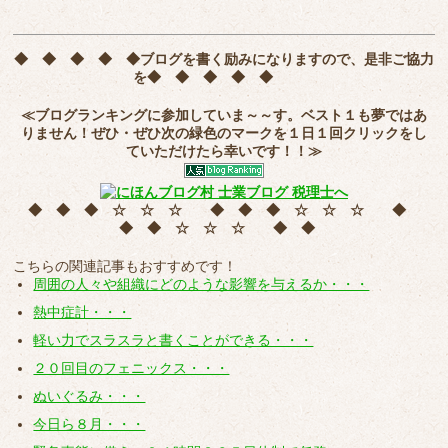
◆ ◆ ◆ ◆ ◆
ブログを書く励みになりますので、是非ご協力
を
◆ ◆ ◆ ◆ ◆
≪ブログランキングに参加していま～～す。ベスト１も夢ではあ
りません！ぜひ・ぜひ次の緑色のマークを
１日１回クリック
をし
ていただけたら幸いです！！≫
◆ ◆ ◆ ☆ ☆ ☆ ◆ ◆ ◆ ☆ ☆ ☆ ◆
◆ ◆ ☆ ☆ ☆ ◆ ◆
こちらの関連記事もおすすめです！
周囲の人々や組織にどのような影響を与えるか・・・
熱中症計・・・
軽い力でスラスラと書くことができる・・・
２０回目のフェニックス・・・
ぬいぐるみ・・・
今日ら８月・・・