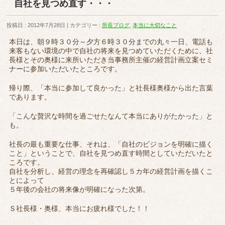
自社を見つめ直す・・・
投稿日 : 2012年7月28日
カテゴリー :
所長ブログ
,
本当に大切なこと
本日は、朝９時３０分～夕方６時３０分までの丸々一日、電話も
来客もない環境の中で自社の将来を見つめていただくために、社
長様とその奥様に来所いただき当事務所主催の経営計画立案セミ
ナーに参加いただいたところです。
帰り際、「本当に参加して良かった」と社長様奥様から出た言葉
であります。
「こんな贅沢な時間を過ごせたなんて本当にありがたかった」と
も。
社長の最も重要な仕事、それは、「自社のビジョンを明確に描く
こと」ということで、自社を見つめ直す時間としていただいたと
ころです。
自社を分析し、経営の理念を再確認し５カ年の経営計画を描くこ
とによって
５年後の会社の将来像が明確になった次第。
Ｓ社長様・奥様、本当にお疲れ様でした！！