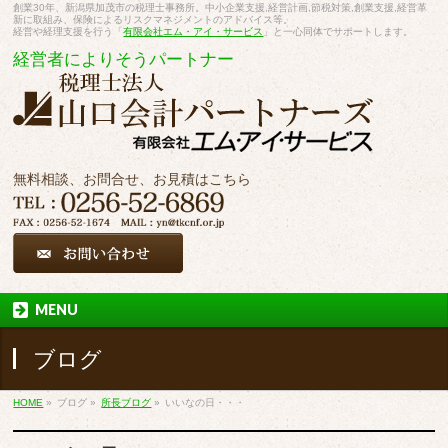
創業30年、新潟県加茂市の税理士事務所。中小企業支援,経営計画,節税対策,創業支援,経営革
新に取組み、保険によるリスクマネジメントのアドバイス等。
経営や経理支援を行う「
有限会社エム・アイ・サービス
」と一心同体でサポートします。
経営者によりそうパートナー
無料相談、お問合せ、お見積はこちら
MENU
ブログ
HOME
»
ブログ
»
所長ブログ
»
いいなの日・・・