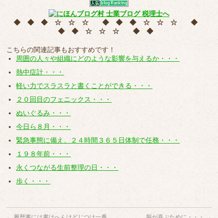
◆ ◆ ◆ ☆ ☆ ☆ ◆ ◆ ◆ ☆ ☆ ☆ ◆
◆ ◆ ☆ ☆ ☆ ◆ ◆
こちらの関連記事もおすすめです！
周囲の人々や組織にどのような影響を与えるか・・・
熱中症計・・・
軽い力でスラスラと書くことができる・・・
２０回目のフェニックス・・・
ぬいぐるみ・・・
今日ら８月・・・
緊急事態に備え、２４時間３６５日体制で任務・・・
１９８年前・・・
永くつながる生前整理の日・・・
歩く・・・
←
履歴書には書けへんけどじつは一番
脳が喜ぶために・・・
→