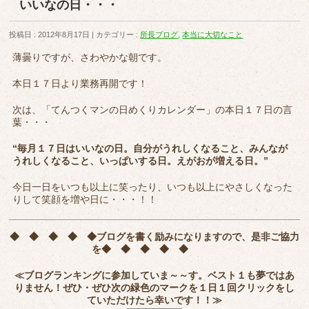
いいなの日・・・
投稿日 : 2012年8月17日
カテゴリー :
所長ブログ
,
本当に大切なこと
薄曇りですが、さわやかな朝です。
本日１７日より業務再開です！
次は、「てんつくマンの日めくりカレンダー」の本日１７日の言
葉・・・
“毎月１７日はいいなの日。自分がうれしくなること、みんなが
うれしくなること、いっぱいする日。えがおが増える日。”
今日一日をいつも以上に笑ったり、いつも以上にやさしくなった
りして笑顔を増や日に・・・！！
◆ ◆ ◆ ◆ ◆
ブログを書く励みになりますので、是非ご協力
を
◆ ◆ ◆ ◆ ◆
≪ブログランキングに参加していま～～す。ベスト１も夢ではあ
りません！ぜひ・ぜひ次の緑色のマークを
１日１回クリック
をし
ていただけたら幸いです！！≫