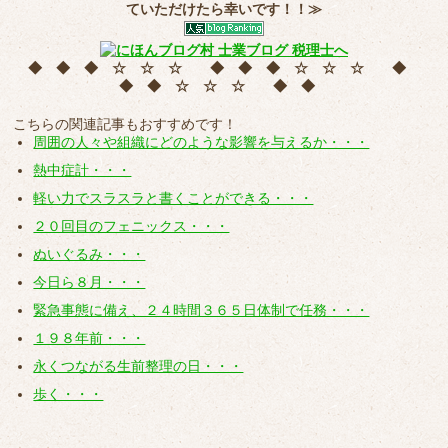
ていただけたら幸いです！！≫
◆ ◆ ◆ ☆ ☆ ☆ ◆ ◆ ◆ ☆ ☆ ☆ ◆
◆ ◆ ☆ ☆ ☆ ◆ ◆
こちらの関連記事もおすすめです！
周囲の人々や組織にどのような影響を与えるか・・・
熱中症計・・・
軽い力でスラスラと書くことができる・・・
２０回目のフェニックス・・・
ぬいぐるみ・・・
今日ら８月・・・
緊急事態に備え、２４時間３６５日体制で任務・・・
１９８年前・・・
永くつながる生前整理の日・・・
歩く・・・