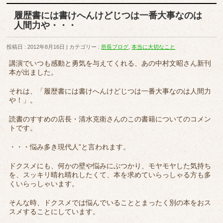
履歴書には書けへんけどじつは一番大事なのは
人間力や・・・
投稿日 : 2012年8月16日
カテゴリー :
所長ブログ
,
本当に大切なこと
講演でいつも感動と勇気を与えてくれる、あの中村文昭さん新刊
本が出ました。
それは、「履歴書には書けへんけどじつは一番大事なのは人間力
や！」。
読書のすすめの店長・清水克衛さんのこの書籍についてのコメン
トです。
・・・悩み多き現代人”と言われます。
ドクスメにも、何かの壁や悩みにぶつかり、モヤモヤした気持ち
を、スッキリ晴れ晴れしたくて、本を求めていらっしゃる方も多
くいらっしゃいます。
そんな時、ドクスメでは悩んでいることとまったく別の本をおス
スメすることにしています。