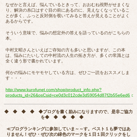
なぜかと言えば、悩んでいるときって、おおむね視野がせまくな
り、解決の糸口はすぐ目の前にあるのに、見えなくなっているこ
とが多く、ふっと反対側を覗いてみると答えが見えることがよく
あるからです。
そういう意味で、悩みの想定外の答えを語っているのがこちらの
本。
中村文昭さんといえばご存知の方も多いと思いますが、この本
は、悩みにたいしての中村流の人生の拓き方が、多くの常識とは
全く違う形で書かれています。
何かの悩みにモヤモヤしている方は、ぜひご一読をおススメしま
す・・・
http://www.kurofunet.com/shop/product_info.php?
products_id=26&osCsid=ce0d3c012cde3d59054d87f2b55e6ed6
◆ ◆ ◆ ◆ ◆
ブログを書く励みになりますので、是非ご協力
を
◆ ◆ ◆ ◆ ◆
≪ブログランキングに参加していま～～す。ベスト１も夢ではあ
りません！ぜひ・ぜひ次の緑色のマークを
１日１回クリック
をし