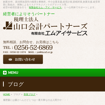
創業30年、新潟県加茂市の税理士事務所。中小企業支援,経営計画,節税対策,創業支援,経営革
新に取組み、保険によるリスクマネジメントのアドバイス等。
経営や経理支援を行う「
有限会社エム・アイ・サービス
」と一心同体でサポートします。
経営者によりそうパートナー
無料相談、お問合せ、お見積はこちら
MENU
ブログ
HOME
»
ブログ
»
所長ブログ
»
履歴書には書けへんけどじつは一番大事なのは人間力や・・・