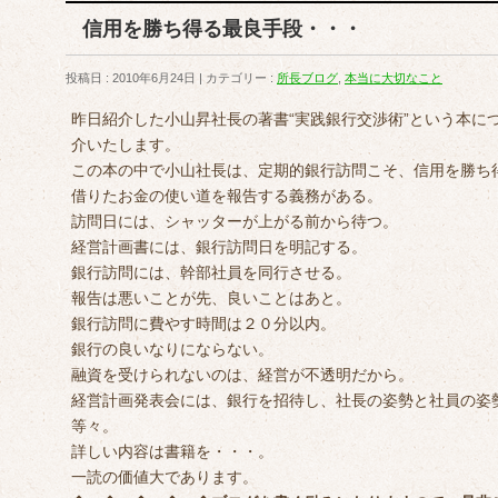
信用を勝ち得る最良手段・・・
投稿日 : 2010年6月24日
カテゴリー :
所長ブログ
,
本当に大切なこと
昨日紹介した小山昇社長の著書“実践銀行交渉術”という本に
介いたします。
この本の中で小山社長は、定期的銀行訪問こそ、信用を勝ち
借りたお金の使い道を報告する義務がある。
訪問日には、シャッターが上がる前から待つ。
経営計画書には、銀行訪問日を明記する。
銀行訪問には、幹部社員を同行させる。
報告は悪いことが先、良いことはあと。
銀行訪問に費やす時間は２０分以内。
銀行の良いなりにならない。
融資を受けられないのは、経営が不透明だから。
経営計画発表会には、銀行を招待し、社長の姿勢と社員の姿
等々。
詳しい内容は書籍を・・・。
一読の価値大であります。