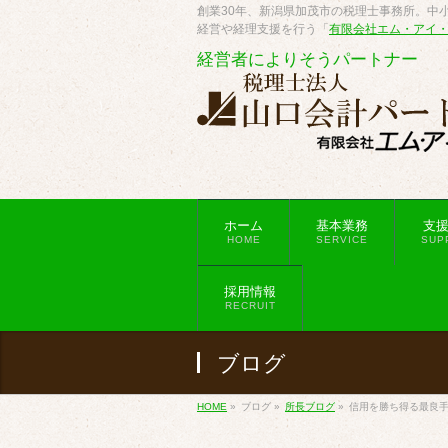
創業30年、新潟県加茂市の税理士事務所。中小
経営や経理支援を行う「
有限会社エム・アイ
経営者によりそうパートナー
ホーム
基本業務
支
HOME
SERVICE
SUP
採用情報
RECRUIT
ブログ
HOME
»
ブログ
»
所長ブログ
»
信用を勝ち得る最良