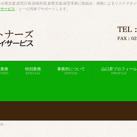
企業支援,経営計画,節税対策,創業支援,経営革新に取組み、保険によるリスクマネ
・サービス
」と一心同体でサポートします。
援業務
特別業務
事務所について
山口昇プロフィール
PORT
SPECIAL
OFFICE
PROFILE
手段・・・