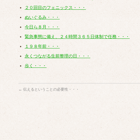
２０回目のフェニックス・・・
ぬいぐるみ・・・
今日ら８月・・・
緊急事態に備え、２４時間３６５日体制で任務・・・
１９８年前・・・
永くつながる生前整理の日・・・
歩く・・・
←
伝えるということの必要性・・・