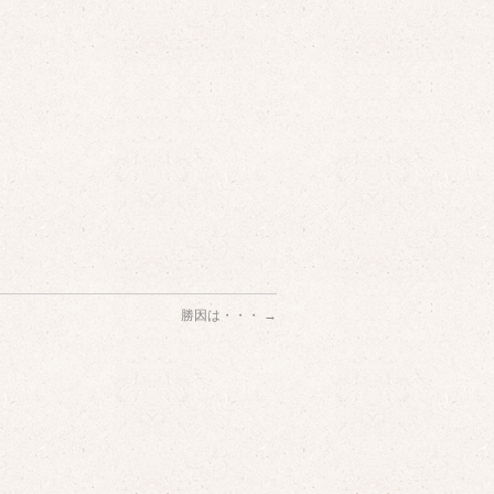
勝因は・・・
→