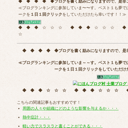
◆ ◆ ◆ ◆ ◆
ブログを書く励みになりますので、是非
≪ブログランキングに参加していま〜〜す。ベスト１も夢で
ークを
１日１回クリック
をしていただけたら幸いです！！≫
◆ ◆ ◆ ☆ ☆ ☆ ◆ ◆ ◆ ☆ ☆ ☆ 
☆
◆ ◆ ◆ ◆ ◆
ブログを書く励みになりますので、是
≪ブログランキングに参加していま～～す。ベスト１も夢で
ークを
１日１回クリック
をしていただけ
◆ ◆ ◆ ☆ ☆ ☆ ◆ ◆ ◆ ☆ ☆ ☆
こちらの関連記事もおすすめです！
周囲の人々や組織にどのような影響を与えるか・・・
熱中症計・・・
軽い力でスラスラと書くことができる・・・