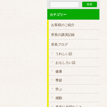
カテゴリー
お客様のご紹介
所長の講演記録
所長ブログ
うれしい話
おもしろい話
健康
季節
学ぶ
感動
本当に大切なこと