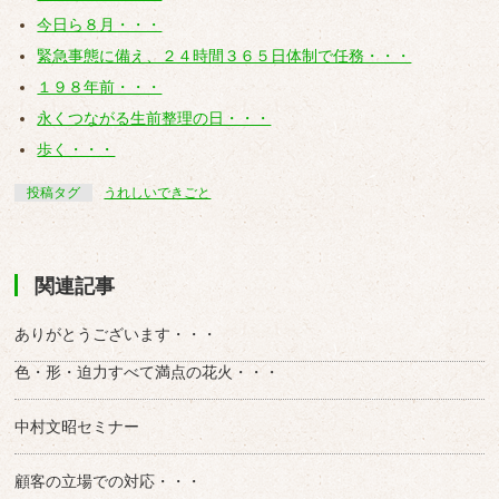
今日ら８月・・・
緊急事態に備え、２４時間３６５日体制で任務・・・
１９８年前・・・
永くつながる生前整理の日・・・
歩く・・・
投稿タグ
うれしいできごと
関連記事
ありがとうございます・・・
色・形・迫力すべて満点の花火・・・
中村文昭セミナー
顧客の立場での対応・・・