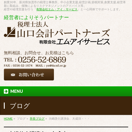
創業30年、新潟県加茂市の税理士事務所。中小企業支援,経営計画,節税対策,創業支援,経営革
新に取組み、保険によるリスクマネジメントのアドバイス等。
経営や経理支援を行う「
有限会社エム・アイ・サービス
」と一心同体でサポートします。
経営者によりそうパートナー
無料相談、お問合せ、お見積はこちら
MENU
ブログ
HOME
»
ブログ
»
所長ブログ
»
大嶋啓介講演会、大成功・・・