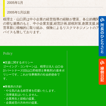
2005年1月
2005年1月以前
税理士・山口昇は中小企業の経営指導の経験が豊富。各公的機関と
の密な連携のもと、中小企業支援,経営計画,節税対策,創業支援,経
営革新に積極的に取り組み、保険によるリスクマネジメントのアド
バイスも致しております。
Policy
■支援に関するポリシー
ゴーイング・コンサーンは、税理士法人 山口会
計パートナーズ(旧山口昇税理士事務所)の基本ポ
リシーです。これが当事務所の社会的使命で
す。
■事務所の方針
・やる気のある経営者を応援いたします。
・法律違反はいたしません。
・企業再生と節税の提案。
・企業経営の方向付の提案。