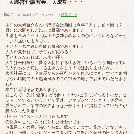
大嶋啓介講演会、大成功・・・
投稿日 : 2010年8月29日
カテゴリー :
所長ブログ
本日の大嶋啓介さんの講演会は前回（今年３月）、前々回（７
月）にお聞きした以上に最高でありました！！
生徒を含め４００人以上の参加者の多くの心にいろいろなメッセ
ージが届いたようです。
子どもたちの鋭い質問も最高でありました。
大人が変われば、子どもが変わる！
子どもがかわれば、未来が輝く・・・
人生は一回限り、夢を大切にする生き方、いろいろな関わってい
る人たちを大切にする生き方をしようではありませんか。
大嶋社長には、名古屋からの夜行バスで東京につき、すぐさま朝
はやい時間での上越新幹線でこの加茂の地までお出でいただきま
した。
本当に感謝感謝であります。
ところで、先日“健康ぶどう酢 ロイヤルビワミン”なるものが、ヒ
ットしているということで早速、アマゾンでワンクリック発注。
愛飲されている方の次のような声がネットに掲載されていたのが
購入をした決断！！
①からだにスーッと溶け込みます。
②飽きのこないさっぱりした味わいです。
お風呂上りの喉が渇いた時に、飲んでいます。飽きがこないさっ
ぱりした味。冷たいジュースをガブガブ飲むと糖分の摂り過ぎが