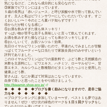
気になるけど、これなら成分的にも安心なので。
③家族でビワミンにはまっています。
５歳の長男は「赤いジュース」と呼び炭酸や水で割って飲んでい
ます。主人と私はビワミンサワーにしていただいています。すご
くおいしい〜！今のところ夏バテ知らずです！！
④からだが軽くなる感じ♪
⑤お酒を飲みすぎた後も体スッキリ！
すっぱい物が苦手な息子も美味しいと言って飲んでくれます。
お酒を飲みすぎた後などはとっても体がスッキリします。
⑥おいしいくて、お肌ツルツル！効果。
先日ロイヤルビワミンが届いたので、早速のんでみましたが甘酸
っぱくてフルーティーな口当たりで家族全員がのみやすいという
評判でありました。
このロイヤルビワミンはビワの葉飲料で、ぶどう酢と天然醸造の
米酢を主原料にし、ビワエキス、ハチミツ、ローヤルゼリー、甘
茶エキス、カルシウムと数種類のビタミンをたっぷりと使用した
健康ぶどう酢。
皆さんは、なにか夏ばて対策はおこなっていますか。
自身で良いと思ったことをやり続けましょう。
http://biwamin.shop-pro.jp/
◆ ◆ ◆ ◆ ◆
ブログを書く励みになりますので、是非ご協
力を
◆ ◆ ◆ ◆ ◆ ◆
≪ブログランキングに参加していま〜〜す。ベスト１も夢ではあ
りません！ぜひ・ぜひ次の緑色のマークを
１日１回クリック
をし
ていただけたら幸いです！！≫