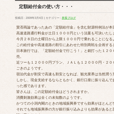
定額給付金の使い方・・・
投稿日 : 2009年3月4日
カテゴリー :
所長ブログ
賛否両論であったあの「定額給付金」を含む財源特例法が本
高速道路通行料金が土日１０００円という法案も可決いたし
今月２８日の土曜日から上限１０００円で乗れることになる
この給付金や高速道路の割引にあわせた特別商戦を企画する
日本旅行では、「定額給付金で行こう！」と銘打った１２０
売。
近ツーも１２０００円プラン、ＪＡＬも１２０００円・２０
ごきのようです。
宿泊代金が割安で高速も割安となれば、観光業界は当然潤う
しかし、現金支給するならともかく、銀行口座に振り込んで
った感であります。
皆さんは、この定額給付金はどうされますか。
消費刺激効果は全くの未知数のようです。
かつての小渕内閣のときの地域振興券ですら効果がほとんど
それでも地域振興券の方が銀行振り込みよりも効果があると