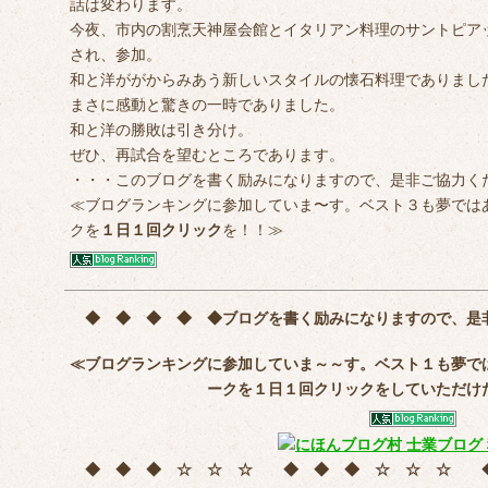
話は変わります。
今夜、市内の割烹天神屋会館とイタリアン料理のサントピア
され、参加。
和と洋ががからみあう新しいスタイルの懐石料理でありまし
まさに感動と驚きの一時でありました。
和と洋の勝敗は引き分け。
ぜひ、再試合を望むところであります。
・・・このブログを書く励みになりますので、是非ご協力く
≪ブログランキングに参加していま〜す。ベスト３も夢では
クを
１日１回クリック
を！！≫
◆ ◆ ◆ ◆ ◆
ブログを書く励みになりますので、是
≪ブログランキングに参加していま～～す。ベスト１も夢で
ークを
１日１回クリック
をしていただけ
◆ ◆ ◆ ☆ ☆ ☆ ◆ ◆ ◆ ☆ ☆ ☆