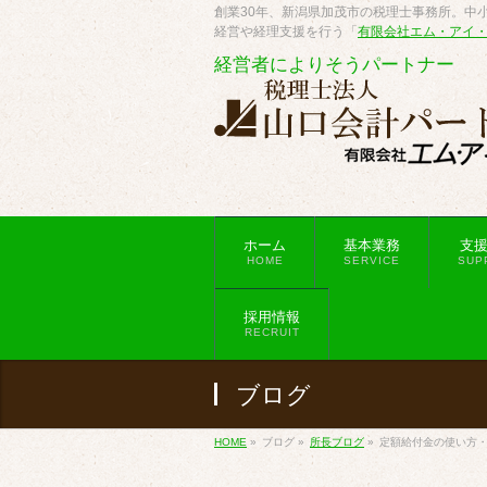
創業30年、新潟県加茂市の税理士事務所。中小
経営や経理支援を行う「
有限会社エム・アイ
経営者によりそうパートナー
ホーム
基本業務
支
HOME
SERVICE
SUP
採用情報
RECRUIT
ブログ
HOME
»
ブログ
»
所長ブログ
»
定額給付金の使い方