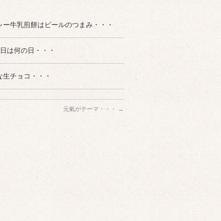
レー牛乳煎餅はビールのつまみ・・・
０日は何の日・・・
な生チョコ・・・
元氣がテーマ・・・
→