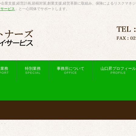
企業支援,経営計画,節税対策,創業支援,経営革新に取組み、保険によるリスクマネ
・サービス
」と一心同体でサポートします。
援業務
特別業務
事務所について
山口昇プロフィール
PORT
SPECIAL
OFFICE
PROFILE
・・・