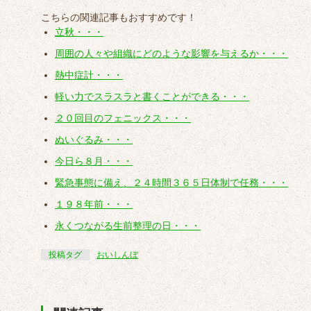
こちらの関連記事もおすすめです！
立秋・・・
周囲の人々や組織にどのような影響を与えるか・・・
熱中症計・・・
軽い力でスラスラと書くことができる・・・
２０回目のフェニックス・・・
ぬいぐるみ・・・
今日ら８月・・・
緊急事態に備え、２４時間３６５日体制で任務・・・
１９８年前・・・
永くつながる生前整理の日・・・
投稿タグ
おいしんぼ