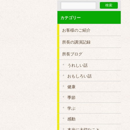
カテゴリー
お客様のご紹介
所長の講演記録
所長ブログ
うれしい話
おもしろい話
健康
季節
学ぶ
感動
本当に大切なこと