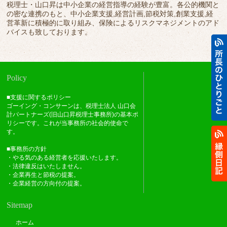
税理士・山口昇は中小企業の経営指導の経験が豊富。各公的機関と
の密な連携のもと、中小企業支援,経営計画,節税対策,創業支援,経
営革新に積極的に取り組み、保険によるリスクマネジメントのアド
バイスも致しております。
Policy
■支援に関するポリシー
ゴーイング・コンサーンは、税理士法人 山口会
計パートナーズ(旧山口昇税理士事務所)の基本ポ
リシーです。これが当事務所の社会的使命で
す。
■事務所の方針
・やる気のある経営者を応援いたします。
・法律違反はいたしません。
・企業再生と節税の提案。
・企業経営の方向付の提案。
Sitemap
ホーム