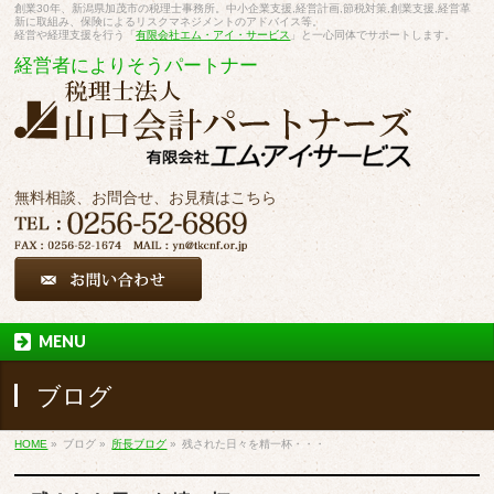
創業30年、新潟県加茂市の税理士事務所。中小企業支援,経営計画,節税対策,創業支援,経営革
新に取組み、保険によるリスクマネジメントのアドバイス等。
経営や経理支援を行う「
有限会社エム・アイ・サービス
」と一心同体でサポートします。
経営者によりそうパートナー
無料相談、お問合せ、お見積はこちら
MENU
ブログ
HOME
»
ブログ
»
所長ブログ
»
残された日々を精一杯・・・