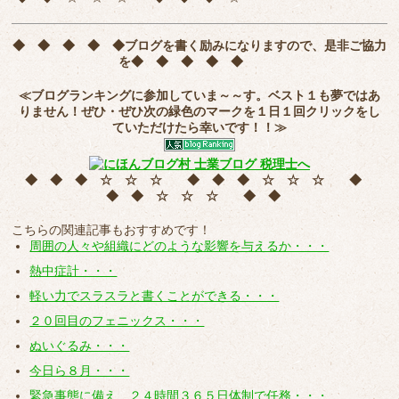
◆ ◆ ◆ ◆ ◆
ブログを書く励みになりますので、是非ご協力
を
◆ ◆ ◆ ◆ ◆
≪ブログランキングに参加していま～～す。ベスト１も夢ではあ
りません！ぜひ・ぜひ次の緑色のマークを
１日１回クリック
をし
ていただけたら幸いです！！≫
◆ ◆ ◆ ☆ ☆ ☆ ◆ ◆ ◆ ☆ ☆ ☆ ◆
◆ ◆ ☆ ☆ ☆ ◆ ◆
こちらの関連記事もおすすめです！
周囲の人々や組織にどのような影響を与えるか・・・
熱中症計・・・
軽い力でスラスラと書くことができる・・・
２０回目のフェニックス・・・
ぬいぐるみ・・・
今日ら８月・・・
緊急事態に備え、２４時間３６５日体制で任務・・・