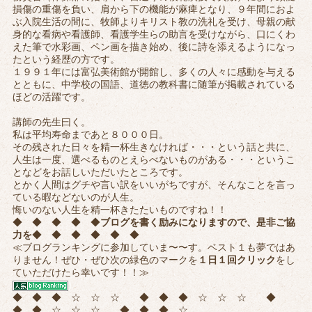
損傷の重傷を負い、肩から下の機能が麻痺となり、９年間におよ
ぶ入院生活の間に、牧師よりキリスト教の洗礼を受け、母親の献
身的な看病や看護師、看護学生らの助言を受けながら、口にくわ
えた筆で水彩画、ペン画を描き始め、後に詩を添えるようになっ
たという経歴の方です。
１９９１年には富弘美術館が開館し、多くの人々に感動を与える
とともに、中学校の国語、道徳の教科書に随筆が掲載されている
ほどの活躍です。
講師の先生曰く。
私は平均寿命まであと８０００日。
その残された日々を精一杯生きなければ・・・という話と共に、
人生は一度、選べるものとえらべないものがある・・・というこ
となどをお話しいただいたところです。
とかく人間はグチや言い訳をいいがちですが、そんなことを言っ
ている暇などないのが人生。
悔いのない人生を精一杯きたたいものですね！！
◆ ◆ ◆ ◆ ◆
ブログを書く励みになりますので、是非ご協
力を
◆ ◆ ◆ ◆ ◆ ◆
≪ブログランキングに参加していま〜〜す。ベスト１も夢ではあ
りません！ぜひ・ぜひ次の緑色のマークを
１日１回クリック
をし
ていただけたら幸いです！！≫
◆ ◆ ◆ ☆ ☆ ☆ ◆ ◆ ◆ ☆ ☆ ☆ ◆
◆ ◆ ☆ ☆ ☆ ◆ ◆ ◆ ☆