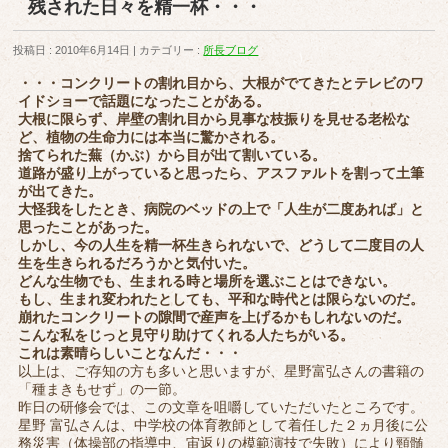
残された日々を精一杯・・・
投稿日 : 2010年6月14日
カテゴリー :
所長ブログ
・・・コンクリートの割れ目から、大根がでてきたとテレビのワ
イドショーで話題になったことがある。
大根に限らず、岸壁の割れ目から見事な枝振りを見せる老松な
ど、植物の生命力には本当に驚かされる。
捨てられた蕪（かぶ）から目が出て割いている。
道路が盛り上がっていると思ったら、アスファルトを割って土筆
が出てきた。
大怪我をしたとき、病院のベッドの上で「人生が二度あれば」と
思ったことがあった。
しかし、今の人生を精一杯生きられないで、どうして二度目の人
生を生きられるだろうかと気付いた。
どんな生物でも、生まれる時と場所を選ぶことはできない。
もし、生まれ変われたとしても、平和な時代とは限らないのだ。
崩れたコンクリートの隙間で産声を上げるかもしれないのだ。
こんな私をじっと見守り助けてくれる人たちがいる。
これは素晴らしいことなんだ・・・
以上は、ご存知の方も多いと思いますが、星野富弘さんの書籍の
「種まきもせず」の一節。
昨日の研修会では、この文章を咀嚼していただいたところです。
星野 富弘さんは、中学校の体育教師として着任した２ヵ月後に公
務災害（体操部の指導中、宙返りの模範演技で失敗）により頸髄