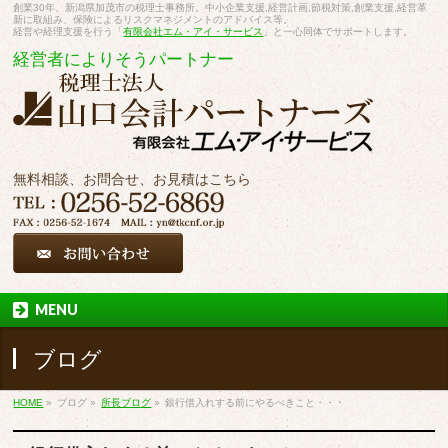
創業30年、新潟県加茂市の税理士事務所。中小企業支援,経営計画,節税対策,創業支援,経営革
新に取組み、保険によるリスクマネジメントのアドバイス等。
経営や経理支援を行う「
有限会社エム・アイ・サービス
」と一心同体でサポートします。
経営者によりそうパートナー
無料相談、お問合せ、お見積はこちら
MENU
ブログ
HOME
»
ブログ
»
所長ブログ
»
銀行借入れする前にやるべきこと・・・