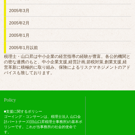
2005年3月
2005年2月
2005年1月
2005年1月以前
税理士・山口昇は中小企業の経営指導の経験が豊富。各公的機関と
の密な連携のもと、中小企業支援,経営計画,節税対策,創業支援,経
営革新に積極的に取り組み、保険によるリスクマネジメントのアド
バイスも致しております。
Policy
■支援に関するポリシー
ゴーイング・コンサーンは、税理士法人 山口会
計パートナーズ(旧山口昇税理士事務所)の基本ポ
リシーです。これが当事務所の社会的使命で
す。