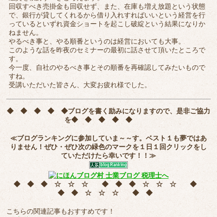
回収すべき売掛金も回収せず、また、在庫も増え放題という状態
で、銀行が貸してくれるから借り入れすればいいという経営を行
っているといずれ資金ショートを起こし破綻という結果になりか
ねません。
やるべき事と、やる順番というのは経営においても大事。
このような話を昨夜のセミナーの最初に話させて頂いたところで
す。
今一度、自社のやるべき事とその順番を再確認してみたいもので
すね。
受講いただいた皆さん、大変お疲れ様でした。
◆ ◆ ◆ ◆ ◆
ブログを書く励みになりますので、是非ご協力
を
◆ ◆ ◆ ◆ ◆
≪ブログランキングに参加していま～～す。ベスト１も夢ではあ
りません！ぜひ・ぜひ次の緑色のマークを
１日１回クリック
をし
ていただけたら幸いです！！≫
◆ ◆ ◆ ☆ ☆ ☆ ◆ ◆ ◆ ☆ ☆ ☆ ◆
◆ ◆ ☆ ☆ ☆ ◆ ◆
こちらの関連記事もおすすめです！