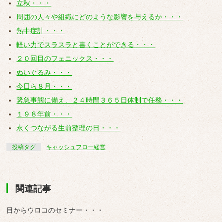
立秋・・・
周囲の人々や組織にどのような影響を与えるか・・・
熱中症計・・・
軽い力でスラスラと書くことができる・・・
２０回目のフェニックス・・・
ぬいぐるみ・・・
今日ら８月・・・
緊急事態に備え、２４時間３６５日体制で任務・・・
１９８年前・・・
永くつながる生前整理の日・・・
投稿タグ
キャッシュフロー経営
関連記事
目からウロコのセミナー・・・