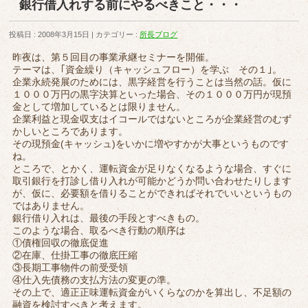
銀行借入れする前にやるべきこと・・・
投稿日 : 2008年3月15日
カテゴリー :
所長ブログ
昨夜は、第５回目の事業承継セミナーを開催。
テーマは、｢資金繰り（キャッシュフロー）を学ぶ その１｣。
企業永続発展のためには、黒字経営を行うことは当然の話。仮に
１０００万円の黒字決算といった場合、その１０００万円が現預
金として増加しているとは限りません。
企業利益と現金収支はイコールではないところが企業経営のむず
かしいところであります。
その現預金(キャッシュ)をいかに増やすかが大事というものです
ね。
ところで、とかく、運転資金が足りなくなるような場合、すぐに
取引銀行を打診し借り入れが可能かどうか問い合わせたりします
が、仮に、必要額を借りることができればそれでいいというもの
ではありません。
銀行借り入れは、最後の手段とすべきもの。
このような場合、取るべき行動の順序は
①債権回収の徹底促進
②在庫、仕掛工事の徹底圧縮
③長期工事物件の前受受領
④仕入先債務の支払方法の変更の準。
その上で、適正正味運転資金がいくらなのかを算出し、不足額の
融資を検討すべきと考えます。