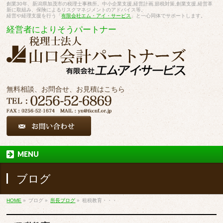
創業30年、新潟県加茂市の税理士事務所。中小企業支援,経営計画,節税対策,創業支援,経営革
新に取組み、保険によるリスクマネジメントのアドバイス等。
経営や経理支援を行う「
有限会社エム・アイ・サービス
」と一心同体でサポートします。
経営者によりそうパートナー
無料相談、お問合せ、お見積はこちら
MENU
ブログ
HOME
»
ブログ
»
所長ブログ
»
租税教育・・・