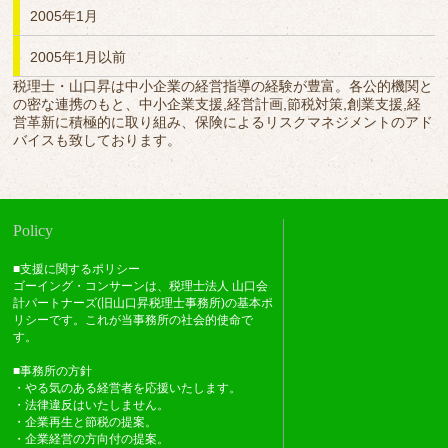
2005年1月
2005年1月以前
税理士・山口昇は中小企業の経営指導の経験が豊富。各公的機関と
の密な連携のもと、中小企業支援,経営計画,節税対策,創業支援,経
営革新に積極的に取り組み、保険によるリスクマネジメントのアド
バイスも致しております。
Policy
■支援に関するポリシー
ゴーイング・コンサーンは、税理士法人 山口会
計パートナーズ(旧山口昇税理士事務所)の基本ポ
リシーです。これが当事務所の社会的使命で
す。
■事務所の方針
・やる気のある経営者を応援いたします。
・法律違反はいたしません。
・企業再生と節税の提案。
・企業経営の方向付の提案。