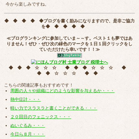
今から楽しみですね。
◆ ◆ ◆ ◆ ◆
ブログを書く励みになりますので、是非ご協力
を
◆ ◆ ◆ ◆ ◆
≪ブログランキングに参加していま～～す。ベスト１も夢ではあ
りません！ぜひ・ぜひ次の緑色のマークを
１日１回クリック
をし
ていただけたら幸いです！！≫
◆ ◆ ◆ ☆ ☆ ☆ ◆ ◆ ◆ ☆ ☆ ☆ ◆
◆ ◆ ☆ ☆ ☆ ◆ ◆
こちらの関連記事もおすすめです！
周囲の人々や組織にどのような影響を与えるか・・・
熱中症計・・・
軽い力でスラスラと書くことができる・・・
２０回目のフェニックス・・・
ぬいぐるみ・・・
今日ら８月・・・