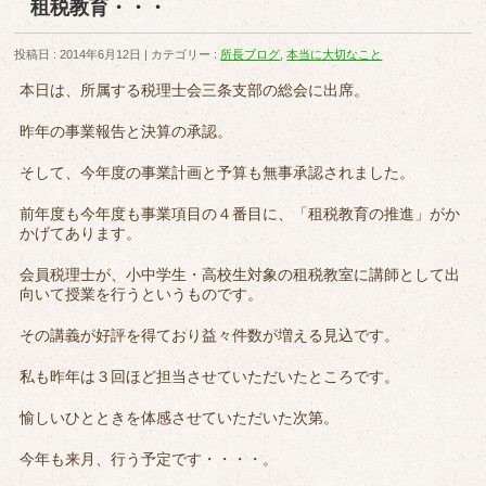
租税教育・・・
投稿日 : 2014年6月12日
カテゴリー :
所長ブログ
,
本当に大切なこと
本日は、所属する税理士会三条支部の総会に出席。
昨年の事業報告と決算の承認。
そして、今年度の事業計画と予算も無事承認されました。
前年度も今年度も事業項目の４番目に、「租税教育の推進」がか
かげてあります。
会員税理士が、小中学生・高校生対象の租税教室に講師として出
向いて授業を行うというものです。
その講義が好評を得ており益々件数が増える見込です。
私も昨年は３回ほど担当させていただいたところです。
愉しいひとときを体感させていただいた次第。
今年も来月、行う予定です・・・・。