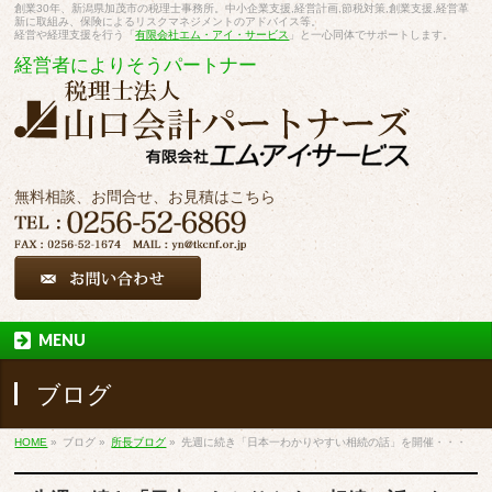
創業30年、新潟県加茂市の税理士事務所。中小企業支援,経営計画,節税対策,創業支援,経営革
新に取組み、保険によるリスクマネジメントのアドバイス等。
経営や経理支援を行う「
有限会社エム・アイ・サービス
」と一心同体でサポートします。
経営者によりそうパートナー
無料相談、お問合せ、お見積はこちら
MENU
ブログ
HOME
»
ブログ
»
所長ブログ
»
先週に続き「日本一わかりやすい相続の話」を開催・・・