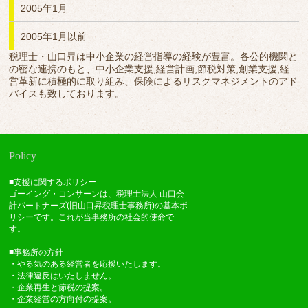
2005年1月
2005年1月以前
税理士・山口昇は中小企業の経営指導の経験が豊富。各公的機関と
の密な連携のもと、中小企業支援,経営計画,節税対策,創業支援,経
営革新に積極的に取り組み、保険によるリスクマネジメントのアド
バイスも致しております。
Policy
■支援に関するポリシー
ゴーイング・コンサーンは、税理士法人 山口会
計パートナーズ(旧山口昇税理士事務所)の基本ポ
リシーです。これが当事務所の社会的使命で
す。
■事務所の方針
・やる気のある経営者を応援いたします。
・法律違反はいたしません。
・企業再生と節税の提案。
・企業経営の方向付の提案。