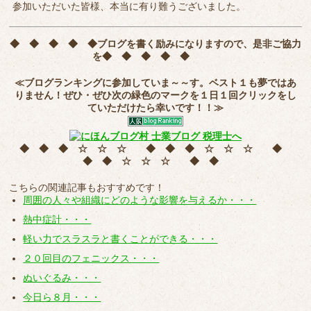
参加いただいた皆様、本当に有り難うございました。
◆ ◆ ◆ ◆ ◆
ブログを書く励みになりますので、是非ご協力
を
◆ ◆ ◆ ◆ ◆
≪ブログランキングに参加していま～～す。ベスト１も夢ではあ
りません！ぜひ・ぜひ次の緑色のマークを
１日１回クリック
をし
ていただけたら幸いです！！≫
◆ ◆ ◆ ☆ ☆ ☆ ◆ ◆ ◆ ☆ ☆ ☆ ◆
◆ ◆ ☆ ☆ ☆ ◆ ◆
こちらの関連記事もおすすめです！
周囲の人々や組織にどのような影響を与えるか・・・
熱中症計・・・
軽い力でスラスラと書くことができる・・・
２０回目のフェニックス・・・
ぬいぐるみ・・・
今日ら８月・・・