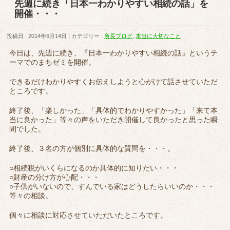
先週に続き「日本一わかりやすい相続の話」を
開催・・・
投稿日 : 2014年6月14日
カテゴリー :
所長ブログ
,
本当に大切なこと
今日は、先週に続き、『日本一わかりやすい相続の話』というテ
ーマでのまちゼミを開催。
できるだけわかりやすくお伝えしようと心がけて話させていただ
ところです。
終了後、「楽しかった」「具体的でわかりやすかった」「来て本
当に良かった」等々の声をいただき開催して良かったと思った瞬
間でした。
終了後、３名の方が個別に具体的な質問を・・・。
○相続税がいくらになるのか具体的に知りたい・・・
○財産の分け方が心配・・・
○子供がいないので、すんでいる家はどうしたらいいのか・・・
等々の相談。
個々に相談に対応させていただいたところです。