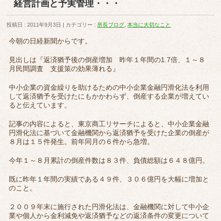
経営計画と予実管理・・・
投稿日 : 2011年9月3日
カテゴリー :
所長ブログ
,
本当に大切なこと
今朝の日経新聞からです。
見出しは『返済猶予後の倒産増加 昨年１年間の1.7倍、１～８
月民間調査 支援策の効果薄れる』
中小企業の資金繰りを助けるための中小企業金融円滑化法を利用
して返済猶予を受けたにもかかわらず、倒産する企業が増えてい
ると伝えています。
記事の内容によると、東京商工リサーチによると、中小企業金融
円滑化法に基づいて金融機関から返済猶予を受けた企業の倒産が
８月は１５件発生。前年同月の６件から急増。
今年１～８月累計の倒産件数は８３件、負債総額は６４８億円。
既に昨年１年間の実績である４９件、３０６億円を大幅に増加と
のこと。
２００９年末に施行された円滑化法は、金融機関に対して中小企
業や個人から金利減免や返済猶予などの返済条件の変更について