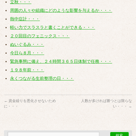
立秋・・・
周囲の人々や組織にどのような影響を与えるか・・・
熱中症計・・・
軽い力でスラスラと書くことができる・・・
２０回目のフェニックス・・・
ぬいぐるみ・・・
今日ら８月・・・
緊急事態に備え、２４時間３６５日体制で任務・・・
１９８年前・・・
永くつながる生前整理の日・・・
←
資金繰りを悪化させないため
人数が多ければ勝つとは限らな
に・・・
い・・・
→