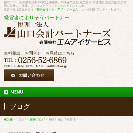
創業30年、新潟県加茂市の税理士事務所。中小企業支援,経営計画,節税対策,創業支援,経営革
新に取組み、保険によるリスクマネジメントのアドバイス等。
経営や経理支援を行う「
有限会社エム・アイ・サービス
」と一心同体でサポートします。
経営者によりそうパートナー
無料相談、お問合せ、お見積はこちら
MENU
ブログ
HOME
»
ブログ
»
所長ブログ
»
経営計画と予実管理・・・