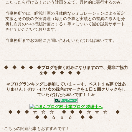
こだったら行ける！という計画を立て、具体的に実行するのみ。
当事務所では、経営計画の具体的なシミュレーションによる策定
支援とその後の予実管理（毎月の予算と実績との差異の原因を分
析し次月のへの行動計画とする）等々について誠心誠意サポート
させていただいております。
当事務所までお気軽にお問い合わせいただければ幸いです。
◆ ◆ ◆ ◆ ◆
ブログを書く励みになりますので、是非ご協力
を
◆ ◆ ◆ ◆ ◆
≪ブログランキングに参加していま～～す。ベスト１も夢ではあ
りません！ぜひ・ぜひ次の緑色のマークを
１日１回クリック
をし
ていただけたら幸いです！！≫
◆ ◆ ◆ ☆ ☆ ☆ ◆ ◆ ◆ ☆ ☆ ☆ ◆
◆ ◆ ☆ ☆ ☆ ◆ ◆
こちらの関連記事もおすすめです！