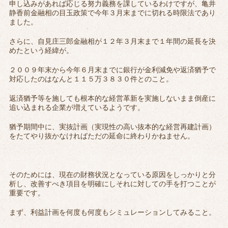
申し込みがあれば応じる努力義務を課しているわけですが、亀井
静香前金融相の目玉政策で今年３月末までに切れる時限法であり
ました。
さらに、自見庄三郎金融相が１２年３月末まで１年間の延長を決
めたという経緯が。
２００９年末から今年６月末までに銀行が金利減免や返済猶予で
対応したのはなんと１１５万３８３０件とのこと。
返済猶予等を施しても根本的な経営革新を実施しないまま倒産に
追い込まれる企業が増えているようです。
猶予期間中に、実抜計画（実現性の高い抜本的な経営再建計画）
をたてやり抜かなければただの延命に終わりかねません。
そのためには、現在の財務状況となっている原因をしっかりと分
析し、改善すべき項目を明確にしそれに対しての手を打つことが
重要です。
まず、利益計画を何度も何度もシミュレーションしてみること。