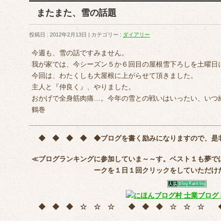
またまた、雪の話題
投稿日 : 2012年2月13日
カテゴリー :
ダイアリー
今週も、雪の話ですみません。
我が家では、今シーズン５か６回目の屋根雪下ろしを土曜日
今回は、わたくしも大屋根に上がらせて頂きました。
主人と『仲良く』、やりました。
おかげで全身筋肉痛…。今年の雪との戦いはいったい、いつ
鶴巻
◆ ◆ ◆ ◆ ◆
ブログを書く励みになりますので、是
≪ブログランキングに参加していま～～す。ベスト１も夢で
ークを
１日１回クリック
をしていただけ
◆ ◆ ◆ ☆ ☆ ☆ ◆ ◆ ◆ ☆ ☆ ☆