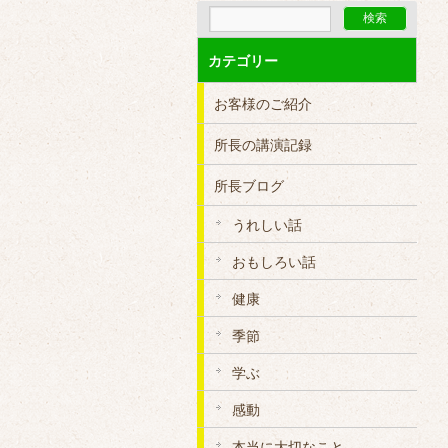
カテゴリー
お客様のご紹介
所長の講演記録
所長ブログ
うれしい話
おもしろい話
健康
季節
学ぶ
感動
本当に大切なこと