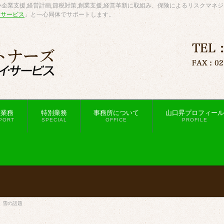
企業支援,経営計画,節税対策,創業支援,経営革新に取組み、保険によるリスクマネ
・サービス
」と一心同体でサポートします。
援業務
特別業務
事務所について
山口昇プロフィール
PORT
SPECIAL
OFFICE
PROFILE
、雪の話題