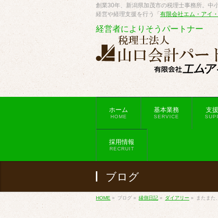
創業30年、新潟県加茂市の税理士事務所。中小
経営や経理支援を行う「
有限会社エム・アイ
経営者によりそうパートナー
ホーム
基本業務
支
HOME
SERVICE
SUP
採用情報
RECRUIT
ブログ
HOME
»
ブログ
»
縁側日記
»
ダイアリー
»
またまた