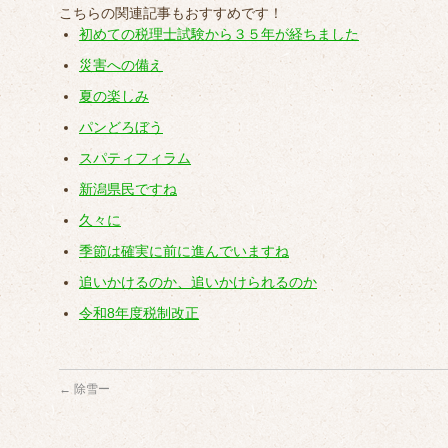
こちらの関連記事もおすすめです！
初めての税理士試験から３５年が経ちました
災害への備え
夏の楽しみ
パンどろぼう
スパティフィラム
新潟県民ですね
久々に
季節は確実に前に進んでいますね
追いかけるのか、追いかけられるのか
令和8年度税制改正
←
除雪ー