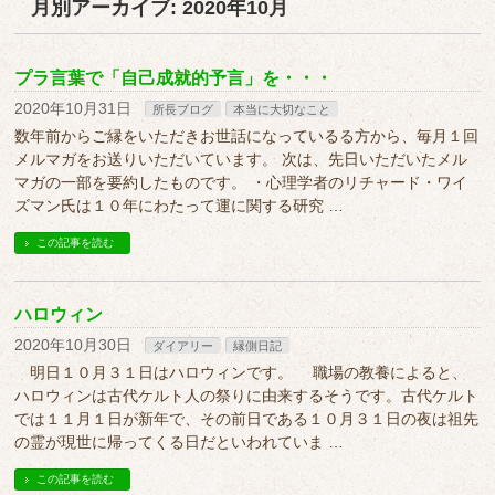
月別アーカイブ: 2020年10月
プラ言葉で「自己成就的予言」を・・・
2020年10月31日
所長ブログ
本当に大切なこと
数年前からご縁をいただきお世話になっているる方から、毎月１回
メルマガをお送りいただいています。 次は、先日いただいたメル
マガの一部を要約したものです。 ・心理学者のリチャード・ワイ
ズマン氏は１０年にわたって運に関する研究 …
この記事を読む
ハロウィン
2020年10月30日
ダイアリー
縁側日記
明日１０月３１日はハロウィンです。 職場の教養によると、
ハロウィンは古代ケルト人の祭りに由来するそうです。古代ケルト
では１１月１日が新年で、その前日である１０月３１日の夜は祖先
の霊が現世に帰ってくる日だといわれていま …
この記事を読む