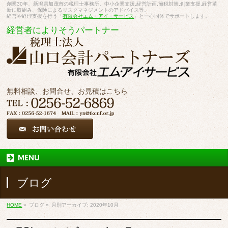
創業30年、新潟県加茂市の税理士事務所。中小企業支援,経営計画,節税対策,創業支援,経営革
新に取組み、保険によるリスクマネジメントのアドバイス等。
経営や経理支援を行う「
有限会社エム・アイ・サービス
」と一心同体でサポートします。
経営者によりそうパートナー
無料相談、お問合せ、お見積はこちら
MENU
ブログ
HOME
»
ブログ
»
月別アーカイブ: 2020年10月