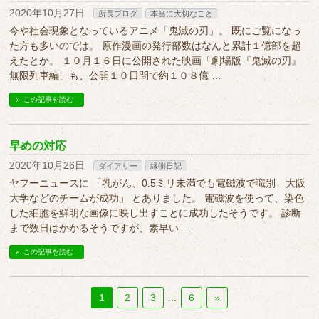
2020年10月27日
所長ブログ
本当に大切なこと
今や社会現象となっているアニメ「鬼滅の刃」。 既にご覧になっ
た方も多いのでは。 原作漫画の発行部数はなんと累計１億部を超
えたとか。 １０月１６日に公開された映画「劇場版『鬼滅の刃』
無限列車編」も、公開１０日間で約１０８億 …
この記事を読む
早めの対応
2020年10月26日
ダイアリー
縁側日記
ヤフーニュースに 「乳がん、0.5ミリ未満でも電磁波で識別 大阪
大学などのチームが成功」 とありました。 電磁波を使って、染色
した細胞を鮮明な画像に映し出すことに成功したそうです。 診断
まで数日はかかるそうですが、素早い …
この記事を読む
1
2
3
…
6
»