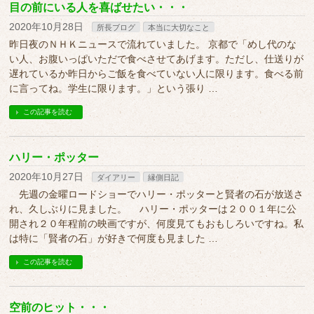
目の前にいる人を喜ばせたい・・・
2020年10月28日
所長ブログ
本当に大切なこと
昨日夜のＮＨＫニュースで流れていました。 京都で「めし代のな
い人、お腹いっぱいただで食べさせてあげます。ただし、仕送りが
遅れているか昨日からご飯を食べていない人に限ります。食べる前
に言ってね。学生に限ります。」という張り …
この記事を読む
ハリー・ポッター
2020年10月27日
ダイアリー
縁側日記
先週の金曜ロードショーでハリー・ポッターと賢者の石が放送さ
れ、久しぶりに見ました。 ハリー・ポッターは２００１年に公
開され２０年程前の映画ですが、何度見てもおもしろいですね。私
は特に「賢者の石」が好きで何度も見ました …
この記事を読む
空前のヒット・・・