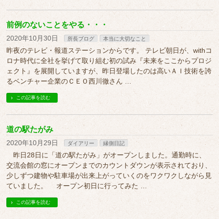
前例のないことをやる・・・
2020年10月30日
所長ブログ
本当に大切なこと
昨夜のテレビ・報道ステーションからです。 テレビ朝日が、withコ
ロナ時代に全社を挙げて取り組む初の試み『未来をここからプロジ
ェクト』を展開していますが、昨日登場したのは高いＡＩ技術を誇
るベンチャー企業のＣＥＯ西川徹さん …
この記事を読む
道の駅たがみ
2020年10月29日
ダイアリー
縁側日記
昨日28日に「道の駅たがみ」がオープンしました。通勤時に、
交流会館の窓にオープンまでのカウントダウンが表示されており、
少しずつ建物や駐車場が出来上がっていくのをワクワクしながら見
ていました。 オープン初日に行ってみた …
この記事を読む