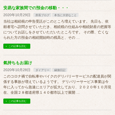
安易な家族間での預金の移動・・・
2020年10月29日
所長ブログ
本当に大切なこと
当社は相続税の申告受託がこのところ増えています。 先日も、依
頼者宅へ訪問させていただき、相続税の仕組みや相続財産の把握等
についてお話しをさせていただいたところです。 その際、亡くな
られた方の預金の相続開始時の残高と、その …
この記事を読む
氣持ちもお届け
2020年10月28日
ダイアリー
縁側日記
このコロナ禍で自転車やバイクのデリバリーサービスの配達員が関
係する事故が増えているようです。 デリバリーサービス事業は今
年に入ってから急速にエリアが拡大しており、２０２０年１０月現
在、全国２８都道府県１４０都市以上で展開 …
この記事を読む