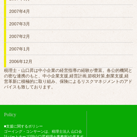
2007年4月
2007年3月
2007年2月
2007年1月
2006年12月
税理士・山口昇は中小企業の経営指導の経験が豊富。各公的機関と
の密な連携のもと、中小企業支援,経営計画,節税対策,創業支援,経
営革新に積極的に取り組み、保険によるリスクマネジメントのアド
バイスも致しております。
Policy
■支援に関するポリシー
ゴーイング・コンサーンは、税理士法人 山口会
計パートナーズ(旧山口昇税理士事務所)の基本ポ