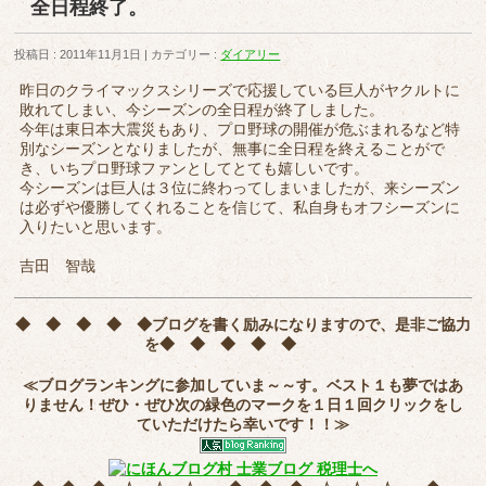
全日程終了。
投稿日 : 2011年11月1日
カテゴリー :
ダイアリー
昨日のクライマックスシリーズで応援している巨人がヤクルトに
敗れてしまい、今シーズンの全日程が終了しました。
今年は東日本大震災もあり、プロ野球の開催が危ぶまれるなど特
別なシーズンとなりましたが、無事に全日程を終えることがで
き、いちプロ野球ファンとしてとても嬉しいです。
今シーズンは巨人は３位に終わってしまいましたが、来シーズン
は必ずや優勝してくれることを信じて、私自身もオフシーズンに
入りたいと思います。
吉田 智哉
◆ ◆ ◆ ◆ ◆
ブログを書く励みになりますので、是非ご協力
を
◆ ◆ ◆ ◆ ◆
≪ブログランキングに参加していま～～す。ベスト１も夢ではあ
りません！ぜひ・ぜひ次の緑色のマークを
１日１回クリック
をし
ていただけたら幸いです！！≫