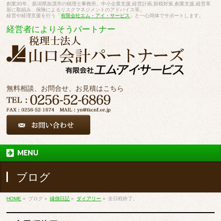
創業30年、新潟県加茂市の税理士事務所。中小企業支援,経営計画,節税対策,創業支援,経営革
新に取組み、保険によるリスクマネジメントのアドバイス等。
経営や経理支援を行う「
有限会社エム・アイ・サービス
」と一心同体でサポートします。
経営者によりそうパートナー
無料相談、お問合せ、お見積はこちら
MENU
ブログ
HOME
»
ブログ
»
縁側日記
»
ダイアリー
»
全日程終了。