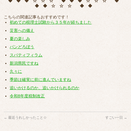
◆ ◆ ◆ ☆ ☆ ☆ ◆ ◆ ◆ ☆ ☆ ☆ ◆
◆ ◆ ☆ ☆ ☆ ◆ ◆
こちらの関連記事もおすすめです！
初めての税理士試験から３５年が経ちました
災害への備え
夏の楽しみ
パンどろぼう
スパティフィラム
新潟県民ですね
久々に
季節は確実に前に進んでいますね
追いかけるのか、追いかけられるのか
令和8年度税制改正
←
最近うれしかったこと☆
すごい一日
→