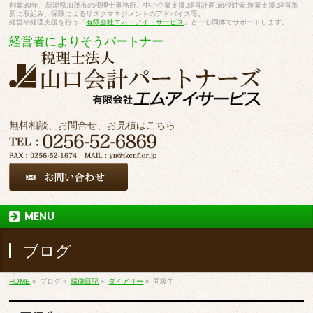
創業30年、新潟県加茂市の税理士事務所。中小企業支援,経営計画,節税対策,創業支援,経営革
新に取組み、保険によるリスクマネジメントのアドバイス等。
経営や経理支援を行う「
有限会社エム・アイ・サービス
」と一心同体でサポートします。
経営者によりそうパートナー
無料相談、お問合せ、お見積はこちら
MENU
ブログ
HOME
»
ブログ
»
縁側日記
»
ダイアリー
»
同級生