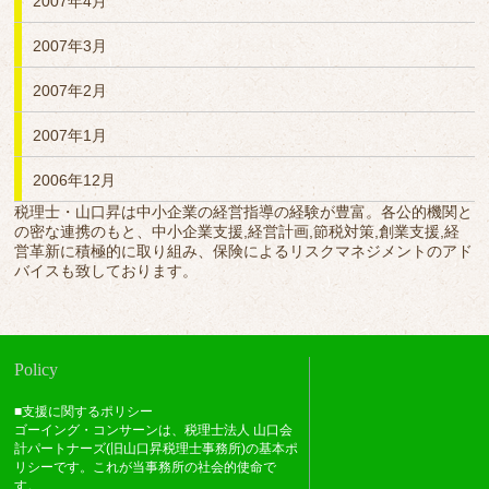
2007年4月
2007年3月
2007年2月
2007年1月
2006年12月
税理士・山口昇は中小企業の経営指導の経験が豊富。各公的機関と
の密な連携のもと、中小企業支援,経営計画,節税対策,創業支援,経
営革新に積極的に取り組み、保険によるリスクマネジメントのアド
バイスも致しております。
Policy
■支援に関するポリシー
ゴーイング・コンサーンは、税理士法人 山口会
計パートナーズ(旧山口昇税理士事務所)の基本ポ
リシーです。これが当事務所の社会的使命で
す。