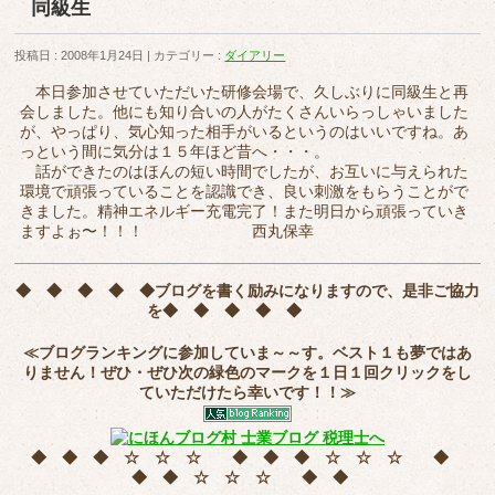
同級生
投稿日 : 2008年1月24日
カテゴリー :
ダイアリー
本日参加させていただいた研修会場で、久しぶりに同級生と再
会しました。他にも知り合いの人がたくさんいらっしゃいました
が、やっぱり、気心知った相手がいるというのはいいですね。あ
っという間に気分は１５年ほど昔へ・・・。
話ができたのはほんの短い時間でしたが、お互いに与えられた
環境で頑張っていることを認識でき、良い刺激をもらうことがで
きました。精神エネルギー充電完了！また明日から頑張っていき
ますよぉ〜！！！ 西丸保幸
◆ ◆ ◆ ◆ ◆
ブログを書く励みになりますので、是非ご協力
を
◆ ◆ ◆ ◆ ◆
≪ブログランキングに参加していま～～す。ベスト１も夢ではあ
りません！ぜひ・ぜひ次の緑色のマークを
１日１回クリック
をし
ていただけたら幸いです！！≫
◆ ◆ ◆ ☆ ☆ ☆ ◆ ◆ ◆ ☆ ☆ ☆ ◆
◆ ◆ ☆ ☆ ☆ ◆ ◆