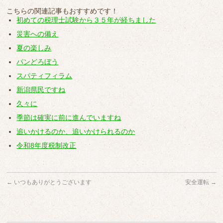
こちらの関連記事もおすすめです！
初めての税理士試験から３５年が経ちました
災害への備え
夏の楽しみ
パンどろぼう
スパティフィラム
新潟県民ですね
久々に
季節は確実に前に進んでいますね
追いかけるのか、追いかけられるのか
令和8年度税制改正
←
いつもありがとうございます
安全運転
→