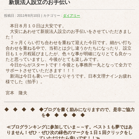
新規法人設立のお手伝い
投稿日 : 2011年8月10日
カテゴリー :
ダイアリー
本日８月１０日は大安です。
大安にあわせて新規法人設立のお手伝いをさせていただきまし
た！
２ヶ月くらい打ち合わせを重ねて迎えた今日です。細かい打ち
合わせを重ねる中で、当初とは少し違うかたちになったり、設立
日も１ヶ月程延びましたが、色々な事が明確になりとても良かっ
たと思っていますし、今後がとても楽しみです。
今日からがスタートです！今後とも事務所一丸となって全力で
サポートさせていただきます！！！
新潟は今日も暑い一日になりそうです。日本文理ナインお疲れ
様でした（拍手）。
宮本 隆夫
◆ ◆ ◆ ◆ ◆
ブログを書く励みになりますので、是非ご協力
を
◆ ◆ ◆ ◆ ◆
≪ブログランキングに参加していま～～す。ベスト１も夢ではあ
りません！ぜひ・ぜひ次の緑色のマークを
１日１回クリック
をし
ていただけたら幸いです！！≫