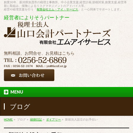
創業30年、新潟県加茂市の税理士事務所。中小企業支援,経営計画,節税対策,創業支援,経営革
新に取組み、保険によるリスクマネジメントのアドバイス等。
経営や経理支援を行う「
有限会社エム・アイ・サービス
」と一心同体でサポートします。
経営者によりそうパートナー
無料相談、お問合せ、お見積はこちら
MENU
ブログ
HOME
»
ブログ
»
縁側日記
»
ダイアリー
»
新規法人設立のお手伝い