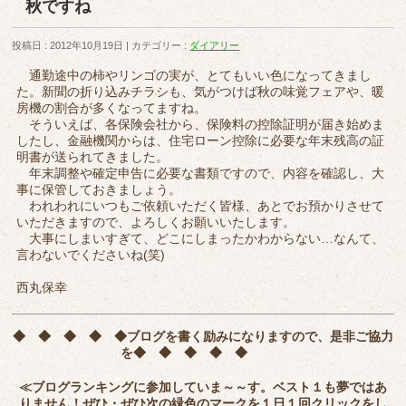
秋ですね
投稿日 : 2012年10月19日
カテゴリー :
ダイアリー
通勤途中の柿やリンゴの実が、とてもいい色になってきまし
た。新聞の折り込みチラシも、気がつけば秋の味覚フェアや、暖
房機の割合が多くなってますね。
そういえば、各保険会社から、保険料の控除証明が届き始めま
したし、金融機関からは、住宅ローン控除に必要な年末残高の証
明書が送られてきました。
年末調整や確定申告に必要な書類ですので、内容を確認し、大
事に保管しておきましょう。
われわれにいつもご依頼いただく皆様、あとでお預かりさせて
いただきますので、よろしくお願いいたします。
大事にしまいすぎて、どこにしまったかわからない…なんて、
言わないでくださいね(笑)
西丸保幸
◆ ◆ ◆ ◆ ◆
ブログを書く励みになりますので、是非ご協力
を
◆ ◆ ◆ ◆ ◆
≪ブログランキングに参加していま～～す。ベスト１も夢ではあ
りません！ぜひ・ぜひ次の緑色のマークを
１日１回クリック
をし