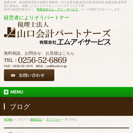
創業30年、新潟県加茂市の税理士事務所。中小企業支援,経営計画,節税対策,創業支援,経営革
新に取組み、保険によるリスクマネジメントのアドバイス等。
経営や経理支援を行う「
有限会社エム・アイ・サービス
」と一心同体でサポートします。
経営者によりそうパートナー
無料相談、お問合せ、お見積はこちら
MENU
ブログ
HOME
»
ブログ
»
縁側日記
»
ダイアリー
»
秋ですね