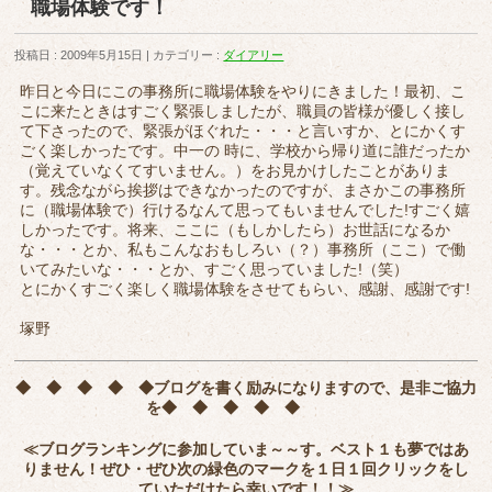
職場体験です！
投稿日 : 2009年5月15日
カテゴリー :
ダイアリー
昨日と今日にこの事務所に職場体験をやりにきました！最初、こ
こに来たときはすごく緊張しましたが、職員の皆様が優しく接し
て下さったので、緊張がほぐれた・・・と言いすか、とにかくす
ごく楽しかったです。中一の 時に、学校から帰り道に誰だったか
（覚えていなくてすいません。）をお見かけしたことがありま
す。残念ながら挨拶はできなかったのですが、まさかこの事務所
に（職場体験で）行けるなんて思ってもいませんでした!すごく嬉
しかったです。将来、ここに（もしかしたら）お世話になるか
な・・・とか、私もこんなおもしろい（？）事務所（ここ）で働
いてみたいな・・・とか、すごく思っていました!（笑）
とにかくすごく楽しく職場体験をさせてもらい、感謝、感謝です!
塚野
◆ ◆ ◆ ◆ ◆
ブログを書く励みになりますので、是非ご協力
を
◆ ◆ ◆ ◆ ◆
≪ブログランキングに参加していま～～す。ベスト１も夢ではあ
りません！ぜひ・ぜひ次の緑色のマークを
１日１回クリック
をし
ていただけたら幸いです！！≫