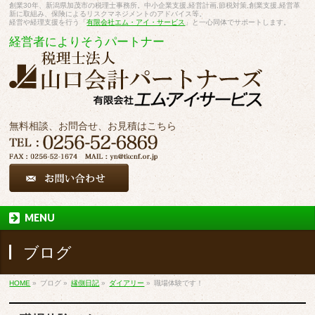
創業30年、新潟県加茂市の税理士事務所。中小企業支援,経営計画,節税対策,創業支援,経営革
新に取組み、保険によるリスクマネジメントのアドバイス等。
経営や経理支援を行う「
有限会社エム・アイ・サービス
」と一心同体でサポートします。
経営者によりそうパートナー
無料相談、お問合せ、お見積はこちら
MENU
ブログ
HOME
»
ブログ
»
縁側日記
»
ダイアリー
»
職場体験です！