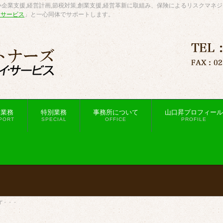
企業支援,経営計画,節税対策,創業支援,経営革新に取組み、保険によるリスクマネ
・サービス
」と一心同体でサポートします。
援業務
特別業務
事務所について
山口昇プロフィール
PORT
SPECIAL
OFFICE
PROFILE
ず・・・