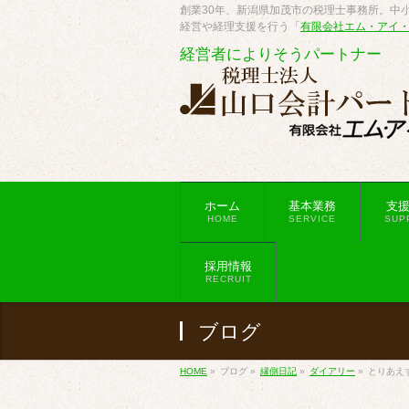
創業30年、新潟県加茂市の税理士事務所。中小
経営や経理支援を行う「
有限会社エム・アイ
経営者によりそうパートナー
ホーム
基本業務
支
HOME
SERVICE
SUP
採用情報
RECRUIT
ブログ
HOME
»
ブログ
»
縁側日記
»
ダイアリー
»
とりあえ