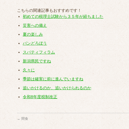
こちらの関連記事もおすすめです！
初めての税理士試験から３５年が経ちました
災害への備え
夏の楽しみ
パンどろぼう
スパティフィラム
新潟県民ですね
久々に
季節は確実に前に進んでいますね
追いかけるのか、追いかけられるのか
令和8年度税制改正
←
間食