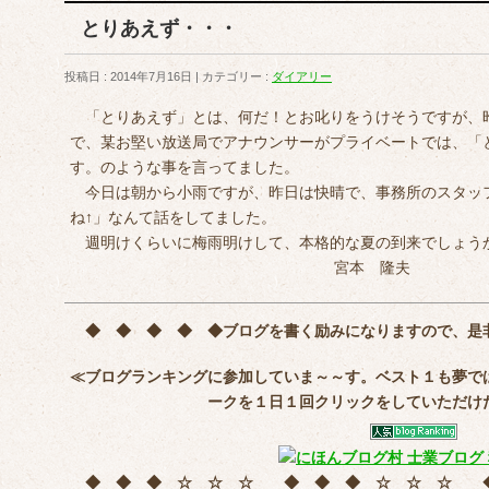
とりあえず・・・
投稿日 : 2014年7月16日
カテゴリー :
ダイアリー
「とりあえず」とは、何だ！とお叱りをうけそうですが、
で、某お堅い放送局でアナウンサーがプライベートでは、「
す。のような事を言ってました。
今日は朝から小雨ですが、昨日は快晴で、事務所のスタッ
ね↑」なんて話をしてました。
週明けくらいに梅雨明けして、本格的な夏の到来でしょう
宮本 隆夫
◆ ◆ ◆ ◆ ◆
ブログを書く励みになりますので、是
≪ブログランキングに参加していま～～す。ベスト１も夢で
ークを
１日１回クリック
をしていただけ
◆ ◆ ◆ ☆ ☆ ☆ ◆ ◆ ◆ ☆ ☆ ☆