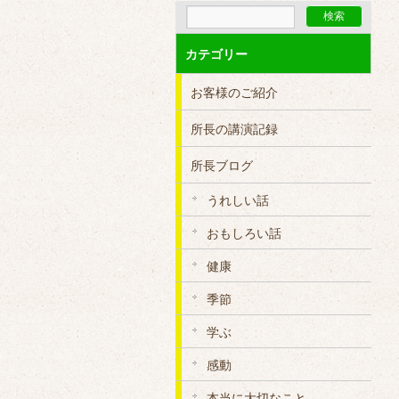
カテゴリー
お客様のご紹介
所長の講演記録
所長ブログ
うれしい話
おもしろい話
健康
季節
学ぶ
感動
本当に大切なこと