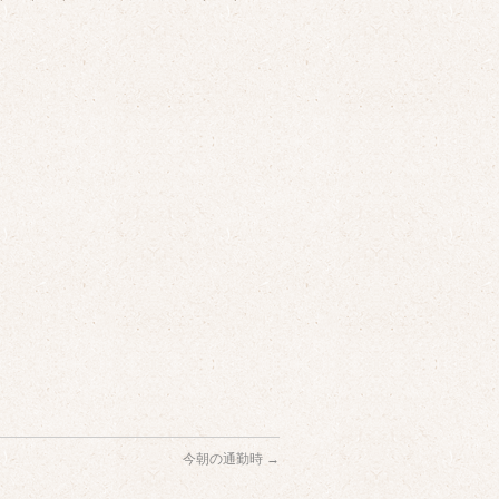
今朝の通勤時
→